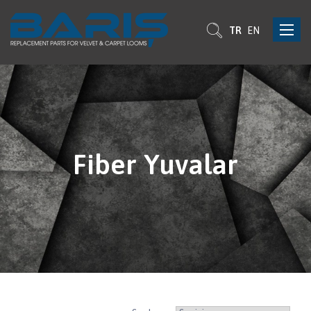
Toggle
TR
EN
navigat
Fiber Yuvalar