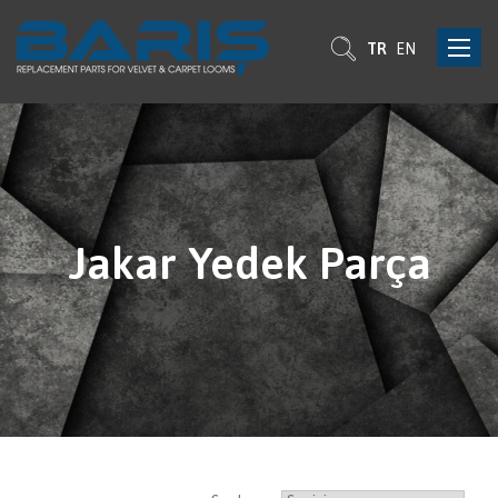
Toggle
TR
EN
navigat
Jakar Yedek Parça