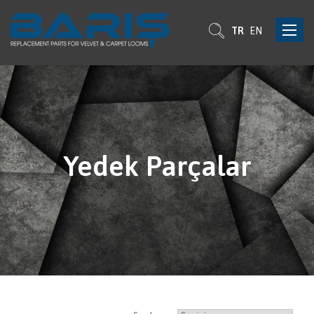
Toggle
TR
EN
navigat
Yedek Parçalar