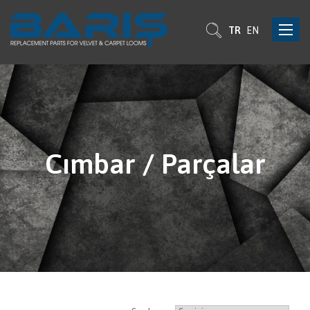
Toggle
TR
EN
navigat
Cımbar / Parçalar