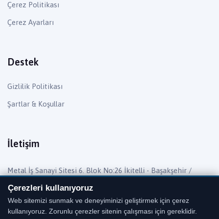
Çerez Politikası
Çerez Ayarları
Destek
Gizlilik Politikası
Şartlar & Koşullar
İletişim
Metal İş Sanayi Sitesi 6. Blok No:26 İkitelli - Başakşehir /
İstanbul
Çerezleri kullanıyoruz
Telefon:
0 (212) 482 27 55
Web sitemizi sunmak ve deneyiminizi geliştirmek için çerez
kullanıyoruz. Zorunlu çerezler sitenin çalışması için gereklidir.
Mail:
info@barisyedekparca.com.tr