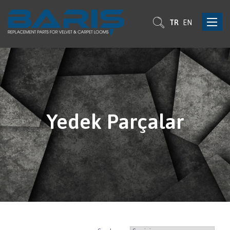
Toggle
TR
EN
navigat
Yedek Parçalar