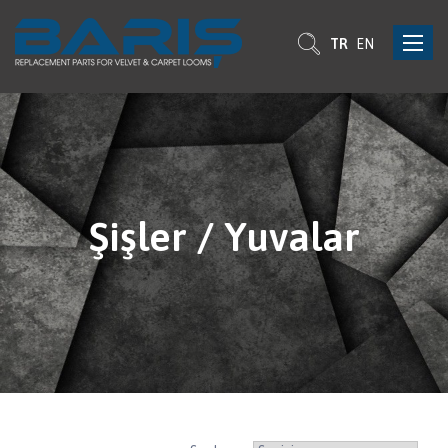
Toggle
TR
EN
navigat
Şişler / Yuvalar