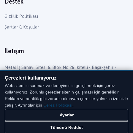
Destek
Gizlilik Politikası
Şartlar & Koşullar
İletişim
Metal İş Sanayi Sitesi 6. Blok No:26 İkitelli - Başakşehir /
İstanbul
Çerezleri kullanıyoruz
Telefon:
0 (212) 482 27 55
Web sitemizi sunmak ve deneyiminizi geliştirmek için çerez
kullanıyoruz. Zorunlu çerezler sitenin çalışması için gereklidir.
Mail:
info@barisyedekparca.com.tr
Reklam ve analitik gibi zorunlu olmayan çerezler yalnızca izninizle
çalışır. Ayrıntılar için
Çerez Politikası
.
Ayarlar
Tümünü Reddet
Copyright © 2020 BARIŞ YEDEK PARÇA San. Ltd. Şti. Tüm hakları