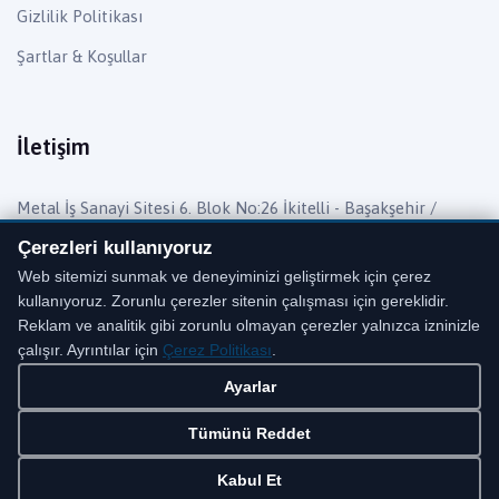
Gizlilik Politikası
Şartlar & Koşullar
İletişim
Metal İş Sanayi Sitesi 6. Blok No:26 İkitelli - Başakşehir /
İstanbul
Çerezleri kullanıyoruz
Telefon:
0 (212) 482 27 55
Web sitemizi sunmak ve deneyiminizi geliştirmek için çerez
kullanıyoruz. Zorunlu çerezler sitenin çalışması için gereklidir.
Mail:
info@barisyedekparca.com.tr
Reklam ve analitik gibi zorunlu olmayan çerezler yalnızca izninizle
çalışır. Ayrıntılar için
Çerez Politikası
.
Ayarlar
Tümünü Reddet
Copyright © 2020 BARIŞ YEDEK PARÇA San. Ltd. Şti. Tüm hakları
saklıdır. |
AloraNET
Kabul Et